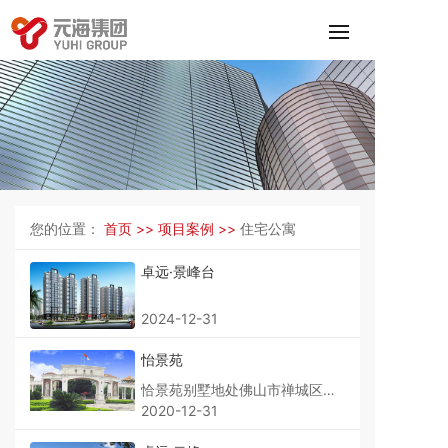
您的位置：
首页 >>
项目案例 >>
住宅公寓
卓远·景峰台
2024-12-31
怡景苑
恰景苑别墅地处佛山市禅城区魁
奇二路16号，占地面积18万多
2020-12-31
平方米，由200多幢别墅构成，