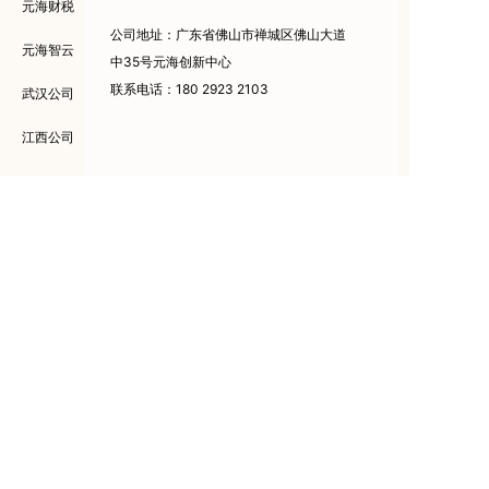
元海财税
公司地址：广东省佛山市禅城区佛山大道
元海智云
中35号元海创新中心
联系电话：180 2923 2103
武汉公司
江西公司
元海集团
元海税务师
公众号二维码
公众号二维码
版权所有 ： 广东元海集团有限公司版权所有 Copyright © 2014
粤ICP备2024272477号-1
公安备案号:44060402000983