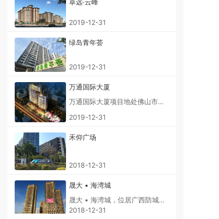
卓远·云峰
地理位置优越，交通方便,与周
边自然景观山、水相融为一体,
2019-12-31
是现代幽雅、舒适、祥和、尊贵
的新生活别墅度假村。小区先后
绿岛青年荟
被评为、“禅城区绿化先进小
区”、“街道治安先进小区”“禅城
区计划生育工作先进单位”“区爱
2019-12-31
国卫生标兵单位”。
万通国际大厦
万通国际大厦项目地处佛山市禅
城区汾江南路49号、51号，位
2019-12-31
于禅城区魁奇路南侧，汾江南路
西侧，南侧为拟建黎明路东延长
禾仰广场
段，广佛地铁一号线和二号线交
汇站，地理位置优越，交通便
利。总用地面积23577.54平方
2018-12-31
米，总建筑面积91626.73平方
米。用地性质为商业办公、文化
晟大 • 海湾城
娱乐，可兼容居住。
晟大 • 海湾城，位居广西防城港
市城市客厅--西湾滨海核心区，
2018-12-31