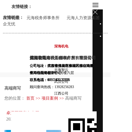
友情链接：
友情链接：
深海机电
元海税务师事务所
元海人力资源集团
首
企无忧
页
关
于
深海机电
我
们
深海机电建设工程（广东）有限公司
佛山市元海税务师事务所有限公司
元海智云
武汉公司
江西公司
元海财税
集
公司地址：广东省佛山市禅城区佛山大道
公司地址：佛山市禅城区佛山大道中35号
公司地址：广东省佛山市禅城区佛山大道
公司地址：武汉中央文化旅游区K3-2地块
公司地址：江西赣江新区中医药科创城新
团
元海智云
中35号元海创新中心
元海创新中心
中35号元海创新中心
第K3-4幢13层1号
祺周公共研发中心6号楼六层
简
介
联系电话：180 2923 2103
联系热线：0757-83122275
联系电话：0757-83122276
联系电话：0757-83122276
联系电话：0757-83122276
武汉公司
发
顾问垂询热线：13928256283
高端商写
展
江西公司
历
您的位置：
首页 >>
项目案例 >>
高端商写
程
企
卓远国际商务大厦
业
2025-09-24
文
化