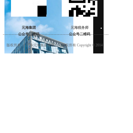
资
质
荣
耆
元海集团
元海税务师
核
公众号二维码
公众号二维码
心
业
版权所有 ： 广东元海集团有限公司版权所有 Copyright © 2014
务
园
区
服
务
招
商
运
赣江新区产投集团办公楼
营
2024-12-31
物
业
服
务
城